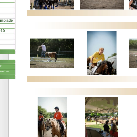
ympiade
010
ne
sucher