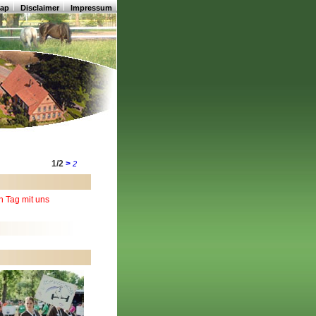
map
Disclaimer
Impressum
1/2
>
2
n Tag mit uns