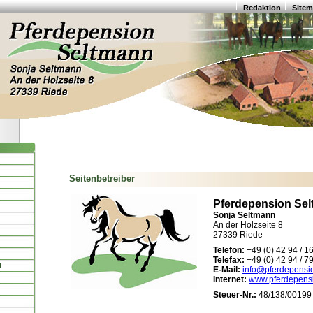
Redaktion
Site
Seitenbetreiber
Pferdepension Se
Sonja Seltmann
An der Holzseite 8
27339 Riede
Telefon:
+49 (0) 42 94 / 1
Telefax:
+49 (0) 42 94 / 7
n
E-Mail:
info@pferdepensi
Internet:
www.pferdepens
Steuer-Nr.:
48/138/00199