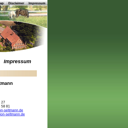
map
Disclaimer
Impressum
Impressum
ltmann
6 27
9 58 81
on-seltmann.de
ion-seltmann.de