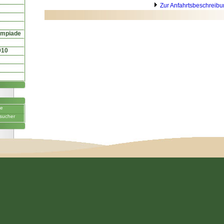
Zur Anfahrtsbeschreib
ympiade
010
ne
sucher