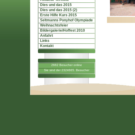
Dies und das 2015
Dies und das 2015 (2)
Erste Hilfe Kurs 2015
Seltmanns Ponyhof Olympiade
Weihnachtsfeier
Bildergalerie/Hoffest 2010
Anfahrt
Links
Kontakt
2662 Besucher online
Sie sind der 2324665. Besucher