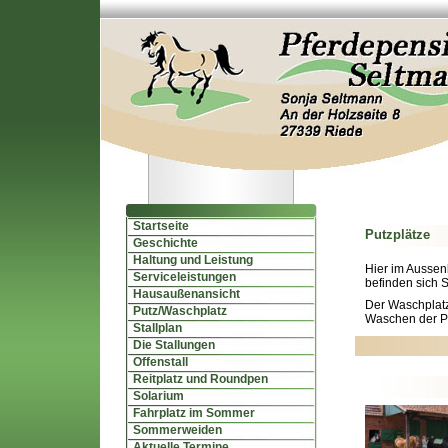
Startseite
Putzplätze
Geschichte
Haltung und Leistung
Hier im Aussen
Serviceleistungen
befinden sich S
Hausaußenansicht
Der Waschplatz 
Putz/Waschplatz
Waschen der P
Stallplan
Die Stallungen
Offenstall
Reitplatz und Roundpen
Solarium
Fahrplatz im Sommer
Sommerweiden
Aktuelle Termine