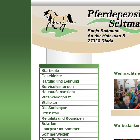
Startseite
Weihnachtsfei
Geschichte
Haltung und Leistung
Serviceleistungen
Hausaußenansicht
Putz/Waschplatz
Stallplan
Die Stallungen
Offenstall
Reitplatz und Roundpen
Solarium
Wir bedanken 
Fahrplatz im Sommer
Sommerweiden
Aktuelle Termine