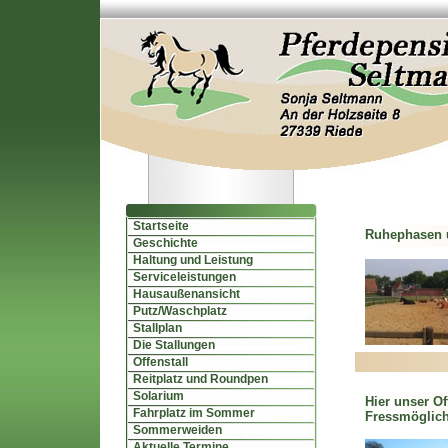
Startseite
Ruhephasen 
Geschichte
Haltung und Leistung
Serviceleistungen
Hausaußenansicht
Putz/Waschplatz
Stallplan
Die Stallungen
Offenstall
Reitplatz und Roundpen
Solarium
Hier unser Of
Fahrplatz im Sommer
Fressmöglich
Sommerweiden
Aktuelle Termine