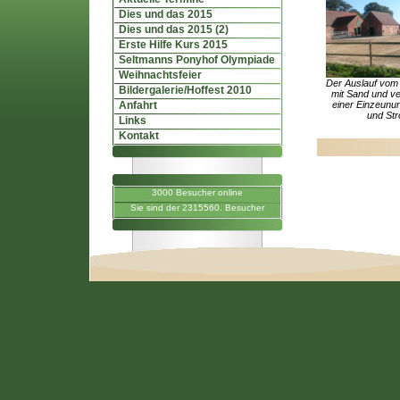
Dies und das 2015
Dies und das 2015 (2)
Erste Hilfe Kurs 2015
Seltmanns Ponyhof Olympiade
Weihnachtsfeier
Der Auslauf vom O
Bildergalerie/Hoffest 2010
mit Sand und v
Anfahrt
einer Einzeunu
und Str
Links
Kontakt
3000 Besucher online
Sie sind der 2315560. Besucher