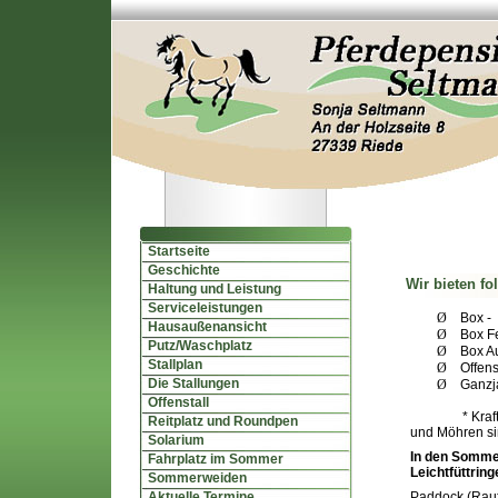
Startseite
Geschichte
Wir bieten fo
Haltung und Leistung
Serviceleistungen
Ø
Box -
Hausaußenansicht
Ø
Box F
Putz/Waschplatz
Ø
Box A
Stallplan
Ø
Offen
Die Stallungen
Ø
Ganzj
Offenstall
* Kraf
Reitplatz und Roundpen
und Möhren s
Solarium
In den Sommer
Fahrplatz im Sommer
Leichtfüttrin
Sommerweiden
Aktuelle Termine
Paddock (Rauf