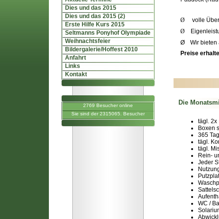
Dies und das 2015
Dies und das 2015 (2)
Ø
volle Übe
Erste Hilfe Kurs 2015
Ø
Eigenleis
Seltmanns Ponyhof Olympiade
Weihnachtsfeier
Ø
Wir biete
Bildergalerie/Hoffest 2010
Preise erhalt
Anfahrt
Links
Kontakt
Die Monatsmie
2769 Besucher online
Sie sind der 2315065. Besucher
tägl. 2x
Boxen s
365 Ta
tägl. K
tägl. M
Rein- u
Jeder S
Nutzung
Putzpla
Waschp
Sattels
Aufenth
WC / B
Solariu
Abwickl