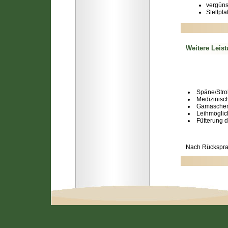
vergüns
Stellpla
Weitere Leis
Späne/Str
Medizinisc
Gamaschen
Leihmöglic
Fütterung 
Nach Rücksprac