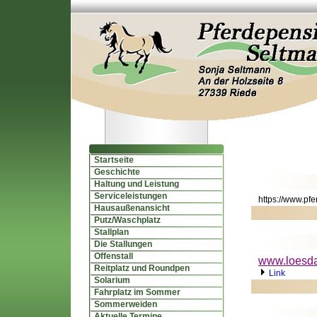
Startseite
Geschichte
Haltung und Leistung
Serviceleistungen
https://www.pf
Hausaußenansicht
Putz/Waschplatz
Stallplan
Die Stallungen
Offenstall
www.loesd
Reitplatz und Roundpen
Link
Solarium
Fahrplatz im Sommer
Sommerweiden
Aktuelle Termine