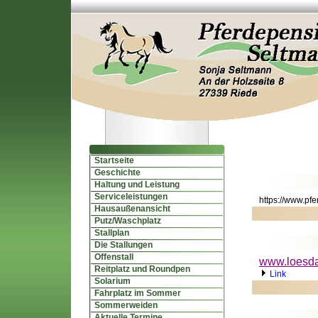
Startseite
Geschichte
Haltung und Leistung
Serviceleistungen
https://www.pf
Hausaußenansicht
Putz/Waschplatz
Stallplan
Die Stallungen
Offenstall
www.loesd
Reitplatz und Roundpen
Link
Solarium
Fahrplatz im Sommer
Sommerweiden
Aktuelle Termine