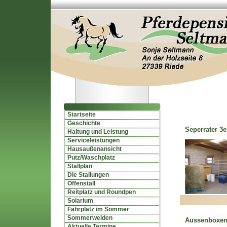
Startseite
Geschichte
Seperrater 3e
Haltung und Leistung
Serviceleistungen
Hausaußenansicht
Putz/Waschplatz
Stallplan
Die Stallungen
Offenstall
Reitplatz und Roundpen
Solarium
Fahrplatz im Sommer
Sommerweiden
Aussenboxe
Aktuelle Termine