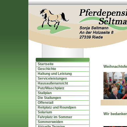
Startseite
Weihnachtsfei
Geschichte
Haltung und Leistung
Serviceleistungen
Hausaußenansicht
Putz/Waschplatz
Stallplan
Die Stallungen
Offenstall
Reitplatz und Roundpen
Solarium
Wir bedanken 
Fahrplatz im Sommer
Sommerweiden
Aktuelle Termine