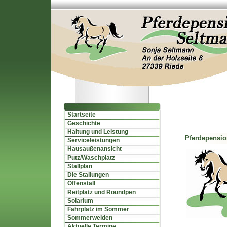
Startseite
Geschichte
Haltung und Leistung
Pferdepensi
Serviceleistungen
Hausaußenansicht
Putz/Waschplatz
Stallplan
Die Stallungen
Offenstall
Reitplatz und Roundpen
Solarium
Fahrplatz im Sommer
Sommerweiden
Aktuelle Termine