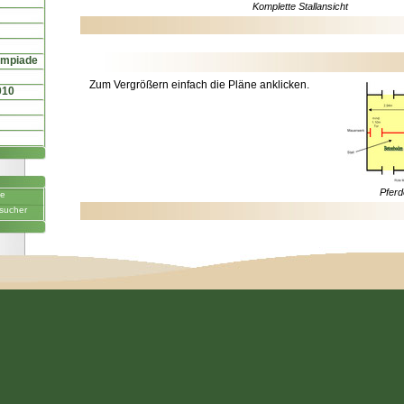
Komplette Stallansicht
ympiade
Zum Vergrößern einfach die Pläne anklicken.
010
Pferd
ne
sucher