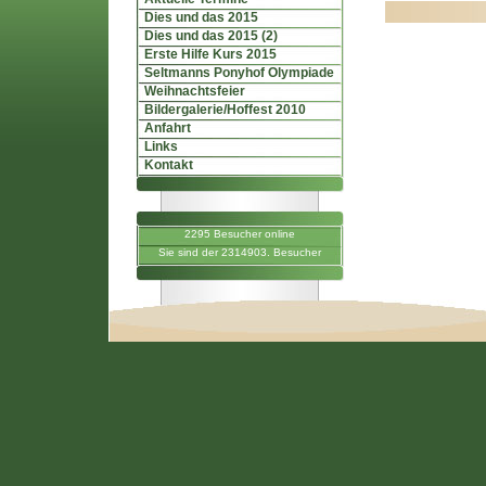
Dies und das 2015
Dies und das 2015 (2)
Erste Hilfe Kurs 2015
Seltmanns Ponyhof Olympiade
Weihnachtsfeier
Bildergalerie/Hoffest 2010
Anfahrt
Links
Kontakt
2295 Besucher online
Sie sind der 2314903. Besucher