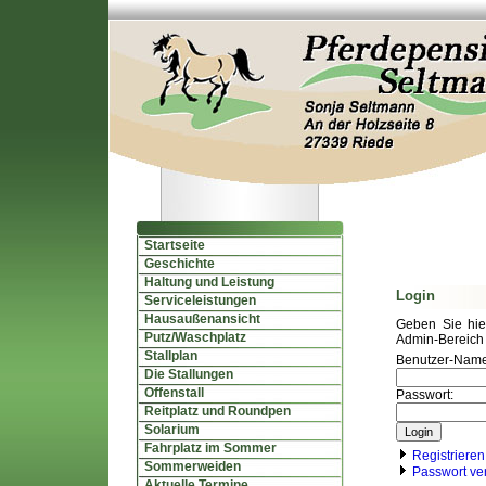
Startseite
Geschichte
Haltung und Leistung
Login
Serviceleistungen
Hausaußenansicht
Geben Sie hi
Putz/Waschplatz
Admin-Bereich 
Stallplan
Benutzer-Name
Die Stallungen
Offenstall
Passwort:
Reitplatz und Roundpen
Solarium
Fahrplatz im Sommer
Registrieren
Sommerweiden
Passwort ve
Aktuelle Termine