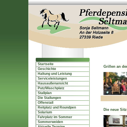
Startseite
Grillen an de
Geschichte
Haltung und Leistung
Serviceleistungen
Hausaußenansicht
Putz/Waschplatz
Stallplan
Die Stallungen
Offenstall
Reitplatz und Roundpen
Die neue Sitz
Solarium
Fahrplatz im Sommer
Sommerweiden
Aktuelle Termine