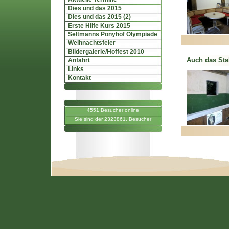
Dies und das 2015
Dies und das 2015 (2)
Erste Hilfe Kurs 2015
Seltmanns Ponyhof Olympiade
Weihnachtsfeier
Bildergalerie/Hoffest 2010
Auch das Stal
Anfahrt
Links
Kontakt
4551 Besucher online
Sie sind der 2323861. Besucher