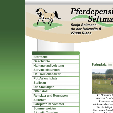
Startseite
Geschichte
Fahrplatz i
Haltung und Leistung
Serviceleistungen
Hausaußenansicht
Putz/Waschplatz
Stallplan
Die Stallungen
Offenstall
Im Sommer bi
Reitplatz und Roundpen
unseren " Fahr
Solarium
Fahrplatz 
Fahrplatz im Sommer
Winterauslauf an
Sie die Möglic
Sommerweiden
Pferde auch mal 
Aktuelle Termine