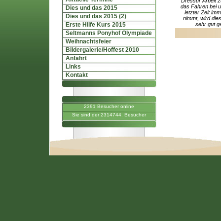
Dressur Arbeit z
das Fahren bei un
Dies und das 2015
letzter Zeit im
Dies und das 2015 (2)
nimmt, wird die
Erste Hilfe Kurs 2015
sehr gut g
Seltmanns Ponyhof Olympiade
Weihnachtsfeier
Bildergalerie/Hoffest 2010
Anfahrt
Links
Kontakt
2391 Besucher online
Sie sind der 2314744. Besucher