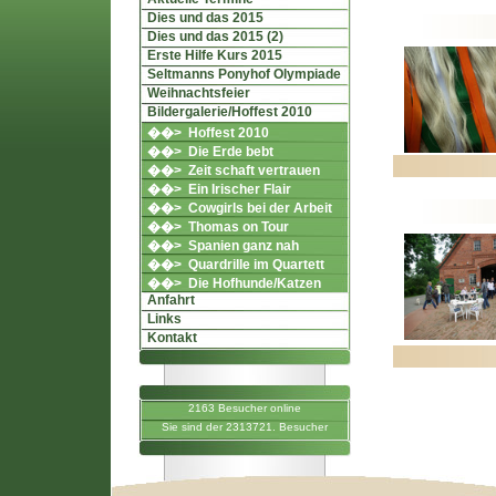
Dies und das 2015
Dies und das 2015 (2)
Erste Hilfe Kurs 2015
Seltmanns Ponyhof Olympiade
Weihnachtsfeier
Bildergalerie/Hoffest 2010
��> Hoffest 2010
��> Die Erde bebt
��> Zeit schaft vertrauen
��> Ein Irischer Flair
��> Cowgirls bei der Arbeit
��> Thomas on Tour
��> Spanien ganz nah
��> Quardrille im Quartett
��> Die Hofhunde/Katzen
Anfahrt
Links
Kontakt
2163 Besucher online
Sie sind der 2313721. Besucher