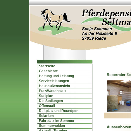
Startseite
Geschichte
Seperrater 3e
Haltung und Leistung
Serviceleistungen
Hausaußenansicht
Putz/Waschplatz
Stallplan
Die Stallungen
Offenstall
Reitplatz und Roundpen
Solarium
Fahrplatz im Sommer
Sommerweiden
Aussenboxe
Aktuelle Termine