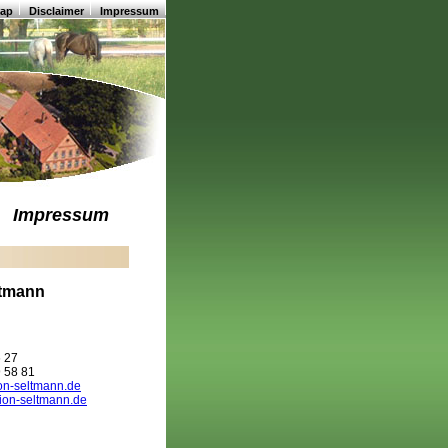
map
Disclaimer
Impressum
Impressum
ltmann
6 27
9 58 81
on-seltmann.de
ion-seltmann.de