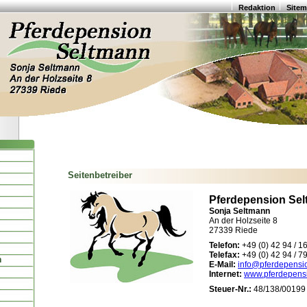
Redaktion
Site
Seitenbetreiber
Pferdepension Se
Sonja Seltmann
An der Holzseite 8
27339 Riede
Telefon:
+49 (0) 42 94 / 1
Telefax:
+49 (0) 42 94 / 7
n
E-Mail:
info@pferdepensi
Internet:
www.pferdepens
Steuer-Nr.:
48/138/00199