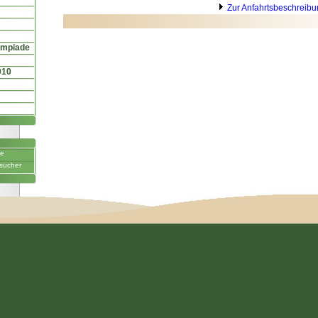
Zur Anfahrtsbeschreib
ympiade
010
ne
sucher