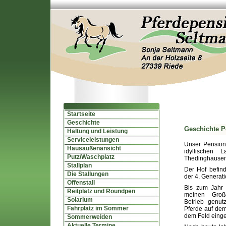
Startseite
Geschichte
Geschichte P
Haltung und Leistung
Serviceleistungen
Unser Pensions
Hausaußenansicht
idyllischen 
Putz/Waschplatz
Thedinghausen,
Stallplan
Der Hof befind
Die Stallungen
der 4. Generati
Offenstall
Bis zum Jahr
Reitplatz und Roundpen
meinen Großel
Solarium
Betrieb genu
Fahrplatz im Sommer
Pferde auf dem
dem Feld einge
Sommerweiden
Aktuelle Termine