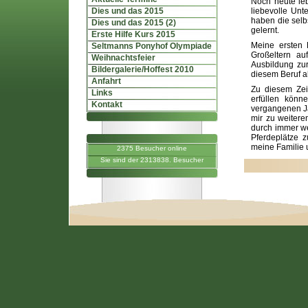
Noch heute leb
Dies und das 2015
liebevolle Unt
haben die selb
Dies und das 2015 (2)
gelernt.
Erste Hilfe Kurs 2015
Meine ersten 
Seltmanns Ponyhof Olympiade
Großeltern a
Weihnachtsfeier
Ausbildung zur
Bildergalerie/Hoffest 2010
diesem Beruf als
Anfahrt
Zu diesem Zei
Links
erfüllen könn
Kontakt
vergangenen Ja
mir zu weitere
durch immer wei
Pferdeplätze z
meine Familie 
2375 Besucher online
Sie sind der 2313838. Besucher