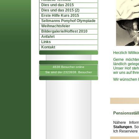
Dies und das 2015
Dies und das 2015 (2)
Erste Hilfe Kurs 2015
Seltmanns Ponyhof Olympiade
Weihnachtsfeier
Bildergalerie/Hoffest 2010
Anfahrt
Links
Kontakt
Herzlich Willk
Gerne möchten
ländlich geleg
4638 Besucher online
Unser Hof steht
Sie sind der 2323938. Besucher
wir uns auf Ihr
Wir wünschen I
Pensionsstäl
Nähere Infor
Stallungen
. S
Ich Reserviere 