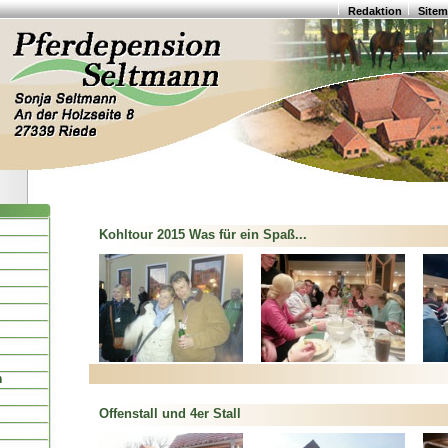
Redaktion
Site
Kohltour 2015 Was für ein Spaß...
n
Offenstall und 4er Stall