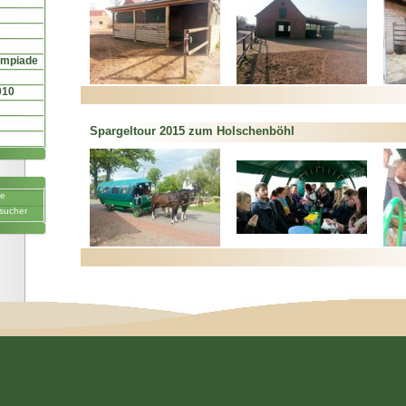
ympiade
010
Spargeltour 2015 zum Holschenböhl
ne
sucher