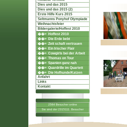
Dies und das 2015
Dies und das 2015 (2)
Erste Hilfe Kurs 2015
Seltmanns Ponyhof Olympiade
Weihnachtsfeier
Bildergalerie/Hoffest 2010
��> Hoffest 2010
��> Die Erde bebt
��> Zeit schaft vertrauen
��> Ein Irischer Flair
��> Cowgirls bei der Arbeit
��> Thomas on Tour
��> Spanien ganz nah
��> Quardrille im Quartett
��> Die Hofhunde/Katzen
Anfahrt
Links
Kontakt
2584 Besucher online
Sie sind der 2315111. Besucher