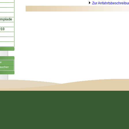
Zur Anfahrtsbeschreib
ympiade
010
ne
sucher