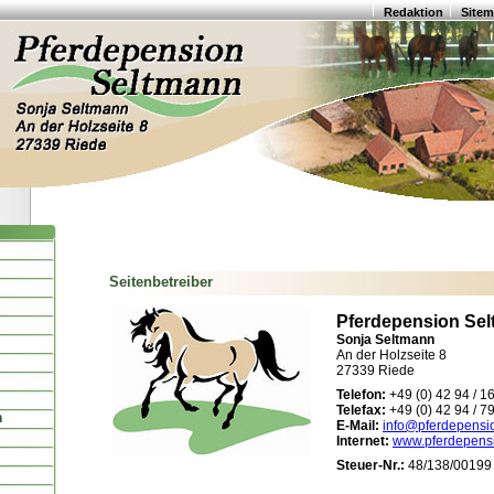
Redaktion
Site
Seitenbetreiber
Pferdepension Se
Sonja Seltmann
An der Holzseite 8
27339 Riede
Telefon:
+49 (0) 42 94 / 1
Telefax:
+49 (0) 42 94 / 7
n
E-Mail:
info@pferdepensi
Internet:
www.pferdepens
Steuer-Nr.:
48/138/00199