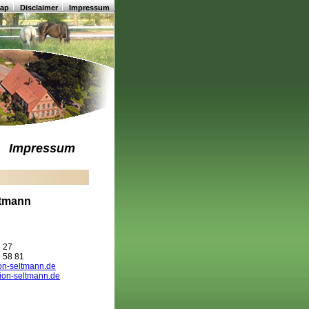
map
Disclaimer
Impressum
Impressum
ltmann
6 27
9 58 81
on-seltmann.de
ion-seltmann.de