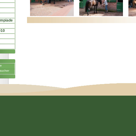
ympiade
010
ne
sucher