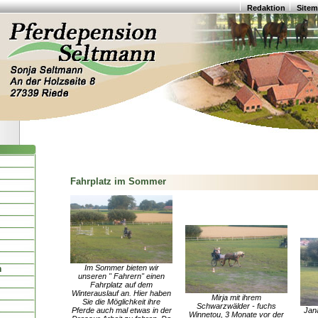
Redaktion
Site
Fahrplatz im Sommer
Im Sommer bieten wir
n
unseren " Fahrern" einen
Fahrplatz auf dem
Winterauslauf an. Hier haben
Mirja mit ihrem
Sie die Möglichkeit ihre
Schwarzwälder - fuchs
Pferde auch mal etwas in der
Jan
Winnetou, 3 Monate vor der