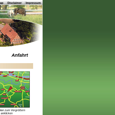
map
Disclaimer
Impressum
Anfahrt
plan zum Vergrößern
anklicken