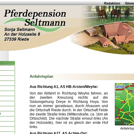
Redaktion
Site
Anfahrtsplan
Aus Richtung A1, AS HB-Arsten/Weyhe:
Von der Abfahrt in Richtung Weyhe fahren, an
der zweiten Kreuzung rechts auf die
Südumgehung Dreye in Richtung Hoya. Von
nun an immer geradeaus, durch Ahausen und
die Ortschaft Riede durch. In der Ortschaft Felde
n
die zweite Straße links (Wittenstraße, ca. 1km ab
Ortsschild). Die nächste Straße erneut links (An
der Holzseite), hier ist es gleich der erste Hof
links.
Anfahrts
Aus Richtung A27, AS Achim-Ost: