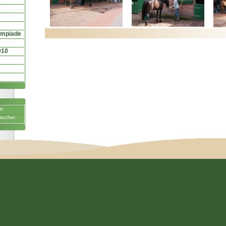
ympiade
010
ne
sucher