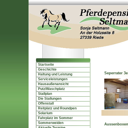
Startseite
Geschichte
Seperrater 3e
Haltung und Leistung
Serviceleistungen
Hausaußenansicht
Putz/Waschplatz
Stallplan
Die Stallungen
Offenstall
Reitplatz und Roundpen
Solarium
Fahrplatz im Sommer
Sommerweiden
Aussenboxe
Aktuelle Termine